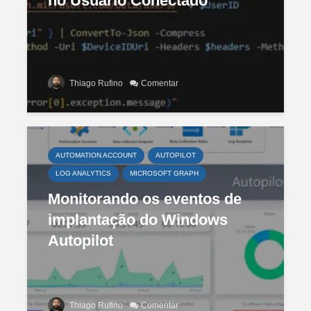
no Usuário Conectado
Thiago Rufino
Comentar
AUTOMATION ACCOUNT
AUTOPILOT
LOG ANALYTICS
MICROSOFT GRAPH
Monitorando os eventos de
implantação do Windows
Autopilot
Thiago Rufino
Comentar